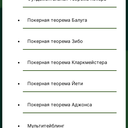
Покерная теорема Балуга
Покерная теорема Зибо
Покерная теорема Кларкмейстера
Покерная теорема Йети
Покерная теорема Аджонса
Мультитейблинг