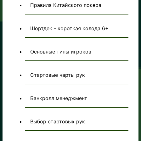
Правила Китайского покера
Шортдек - короткая колода 6+
Основные типы игроков
Стартовые чарты рук
Банкролл менеджмент
Выбор стартовых рук