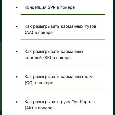
Концепция SPR в покере
Как разыгрывать карманных тузов
(АА) в покере
Как разыгрывать карманных
королей (КК) в покере
Как разыгрывать карманных дам
(QQ) в покере
Как разыгрывать руку Туз-Король
(АК) в покере