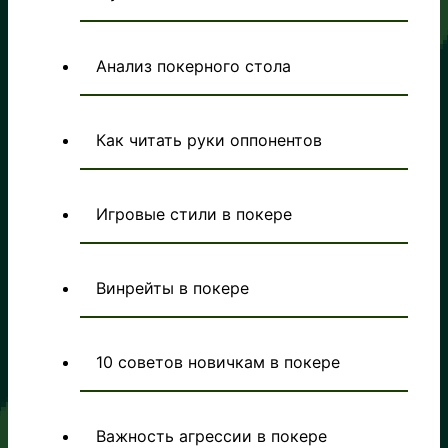
Анализ покерного стола
Как читать руки оппонентов
Игровые стили в покере
Винрейты в покере
10 советов новичкам в покере
Важность агрессии в покере