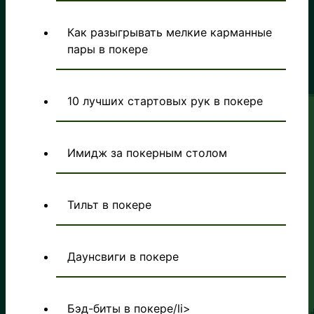
Как разыгрывать мелкие карманные
пары в покере
10 лучших стартовых рук в покере
Имидж за покерным столом
Тильт в покере
Даунсвиги в покере
Бэд-биты в покере
/li>