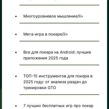
Многоуровневое мышление
/li>
Мета-игра в покере
/li>
Все для покера на Android: лучшие
приложения 2025 года
ТОП-15 инструментов для покера в
2025 году: от анализа раздач до
тренировки GTO
7 лучших бесплатных игр про покер